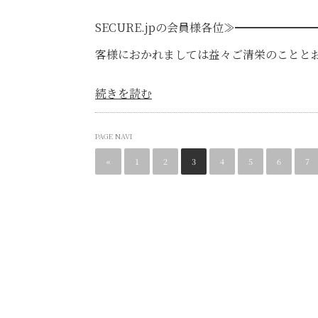
令和7年07
SECURE.jpの会員様各位≫━━━━━
客様におかれましては益々ご清栄のことと
続きを読む
PAGE NAVI
«
1
2
3
4
5
6
7