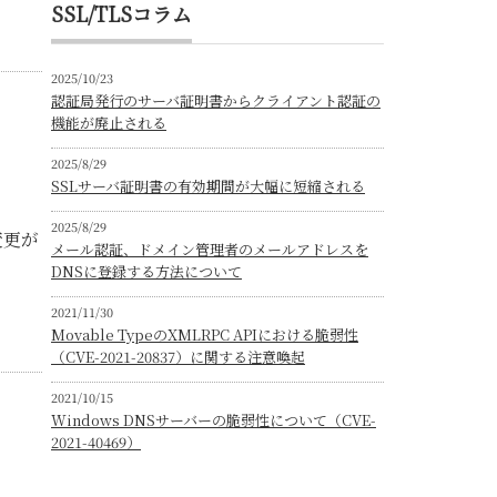
SSL/TLSコラム
2025/10/23
認証局発行のサーバ証明書からクライアント認証の
機能が廃止される
2025/8/29
SSLサーバ証明書の有効期間が大幅に短縮される
2025/8/29
変更が
メール認証、ドメイン管理者のメールアドレスを
DNSに登録する方法について
2021/11/30
Movable TypeのXMLRPC APIにおける脆弱性
（CVE-2021-20837）に関する注意喚起
2021/10/15
Windows DNSサーバーの脆弱性について（CVE-
2021-40469）