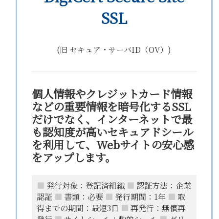
SSL
(旧 セキュア・サーバID（OV）)
個人情報やクレジットカード情報
などの重要情報を暗号化するSSL
だけでなく、インターネットで最
も認知度が高いセキュアドシール
を利用して、Webサイトの安心感
をアップします。
■
発行対象：登記済組織
■
認証方法：企業
認証
■
書類：必要
■
発行期間：1年
■
取
得までの期間：最短3日
■
再発行：無償再