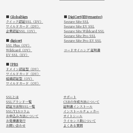
■
GlobalSign
■
DigiCert(旧Symantec)
クイック認証SSL（DV）
Secure Site SSL
ワイルドカード（DV）
Secure Site EV SSL
企業認証SSL（OV）
Secure Site Wildcard SSL
Secure Site Pro SSL
■
digicert
Secure Site Pro EV SSL
SSL Plus（OV）
Wildcard（OV）
コードサイニング 証明書
EV SSL（EV）
■
JPRS
ドメイン認証型（DV）
ワイルドカード（DV）
組織認証型（OV）
ワイルドカード（OV）
SSLとは
サポート
SSLブランド一覧
CSRの作成方法について
認証方法別SSL一覧
証明書インストール
SSL/TLSコラム
インストールチェッカー
お申込み方法について
サイトシール
お見積書発行
ライセンス数について
お問い合わせ
よくある質問