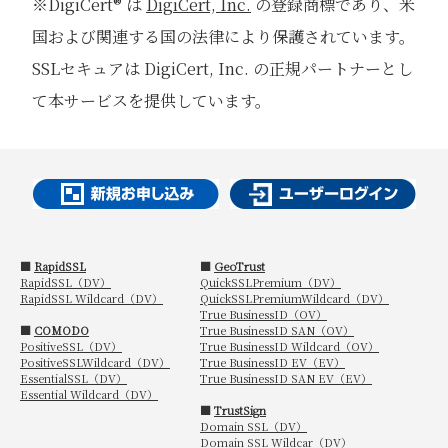
※DigiCert® は
DigiCert, Inc.
の登録商標であり、米
国および関連する国の法律により保護されています。
SSLセキュアは DigiCert, Inc. の正規パートナーとし
て本サービスを提供しています。
■
RapidSSL
■
GeoTrust
RapidSSL（DV）
QuickSSLPremium（DV）
RapidSSL Wildcard（DV）
QuickSSLPremiumWildcard（DV）
True BusinessID（OV）
■
COMODO
True BusinessID SAN（OV）
PositiveSSL（DV）
True BusinessID Wildcard（OV）
PositiveSSLWildcard（DV）
True BusinessID EV（EV）
EssentialSSL（DV）
True BusinessID SAN EV（EV）
Essential Wildcard（DV）
■
TrustSign
Domain SSL（DV）
Domain SSL Wildcar（DV）