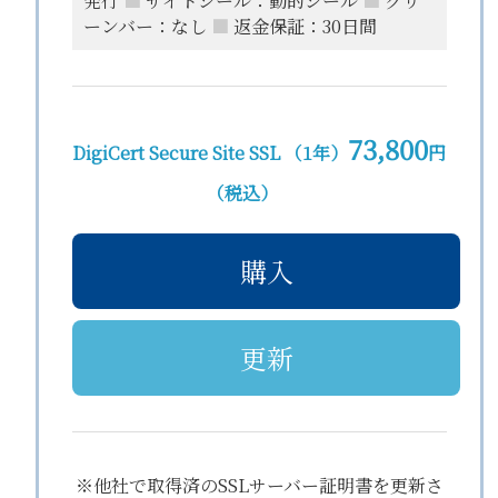
発行
■
サイトシール：動的シール
■
グリ
ーンバー：なし
■
返金保証：30日間
73,800
DigiCert Secure Site SSL （1年）
円
（税込）
購入
更新
※他社で取得済のSSLサーバー証明書を更新さ