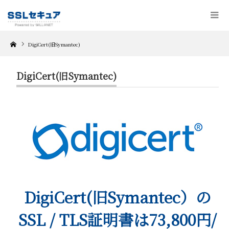
Home
DigiCert(旧Symantec)
DigiCert(旧Symantec)
DigiCert(旧Symantec）の
SSL / TLS証明書は73,800円/