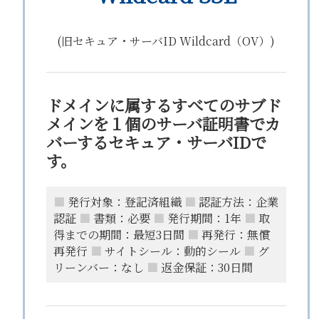
(旧セキュア・サーバID Wildcard（OV）)
ドメインに属するすべてのサブド
メインを１個のサーバ証明書でカ
バーするセキュア・サーバIDで
す。
■
発行対象：登記済組織
■
認証方法：企業
認証
■
書類：必要
■
発行期間：1年
■
取
得までの期間：最短3日間
■
再発行：無償
再発行
■
サイトシール：動的シール
■
グ
リーンバー：なし
■
返金保証：30日間