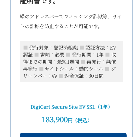
証明書です。
緑のアドレスバーでフィッシング詐欺等、サイ
トの詐称を防止することが可能です。
■
発行対象：登記済組織
■
認証方法：EV
認証
■
書類：必要
■
発行期間：1年
■
取
得までの期間：最短1週間
■
再発行：無償
再発行
■
サイトシール：動的シール
■
グ
リーンバー：◎
■
返金保証：30日間
DigiCert Secure Site EV SSL（1年）
183,900
円（税込）