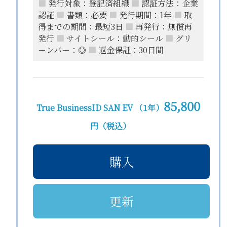
■
発行対象：登記済組織
■
認証方法：企業
認証
■
書類：必要
■
発行期間：1年
■
取
得までの期間：最短3日
■
再発行：無償再
発行
■
サイトシール：動的シール
■
グリ
ーンバー：◎
■
返金保証：30日間
85,800
True BusinessID SAN EV （1年）
円（税込）
購入
更新