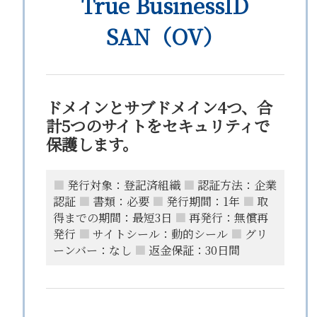
True BusinessID
SAN（OV）
ドメインとサブドメイン4つ、合
計5つのサイトをセキュリティで
保護します。
■
発行対象：登記済組織
■
認証方法：企業
認証
■
書類：必要
■
発行期間：1年
■
取
得までの期間：最短3日
■
再発行：無償再
発行
■
サイトシール：動的シール
■
グリ
ーンバー：なし
■
返金保証：30日間