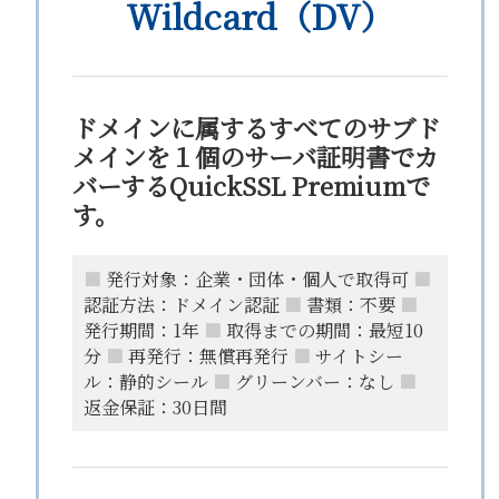
Wildcard（DV）
ドメインに属するすべてのサブド
メインを１個のサーバ証明書でカ
バーするQuickSSL Premiumで
す。
■
発行対象：企業・団体・個人で取得可
■
認証方法：ドメイン認証
■
書類：不要
■
発行期間：1年
■
取得までの期間：最短10
分
■
再発行：無償再発行
■
サイトシー
ル：静的シール
■
グリーンバー：なし
■
返金保証：30日間