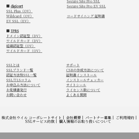
Secure Site Pro SSL
■
digicert
Secure Site Pro EV SSL
SSL Plus（OV）
Wildcard（OV）
コードサイニング 証明書
EV SSL（EV）
■
JPRS
ドメイン認証型（DV）
ワイルドカード（DV）
組織認証型（OV）
ワイルドカード（OV）
SSLとは
サポート
SSLブランド一覧
CSRの作成方法について
認証方法別SSL一覧
証明書インストール
SSL/TLSコラム
インストールチェッカー
お申込み方法について
サイトシール
お見積書発行
ライセンス数について
お問い合わせ
よくある質問
株式会社ウイル コーポレートサイト
会社概要
パートナー募集
ご利用規約
SSLサービス約款
個人情報のお取り扱いについて