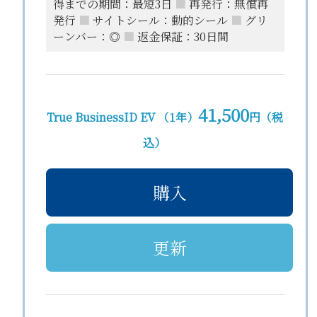
得までの期間：最短3日
■
再発行：無償再
発行
■
サイトシール：動的シール
■
グリ
ーンバー：◎
■
返金保証：30日間
41,500
True BusinessID EV （1年）
円（税
込）
購入
更新