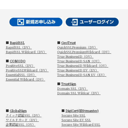
■
RapidSSL
■
GeoTrust
RapidSSL（DV）
QuickSSLPremium（DV）
RapidSSL Wildcard（DV）
QuickSSLPremiumWildcard（DV）
True BusinessID（OV）
■
COMODO
True BusinessID SAN（OV）
PositiveSSL（DV）
True BusinessID Wildcard（OV）
PositiveSSLWildcard（DV）
True BusinessID EV（EV）
EssentialSSL（DV）
True BusinessID SAN EV（EV）
Essential Wildcard（DV）
■
TrustSign
Domain SSL（DV）
Domain SSL Wildcar（DV）
■
GlobalSign
■
DigiCert(旧Symantec)
クイック認証SSL（DV）
Secure Site SSL
ワイルドカード（DV）
Secure Site EV SSL
企業認証SSL（OV）
Secure Site Wildcard SSL