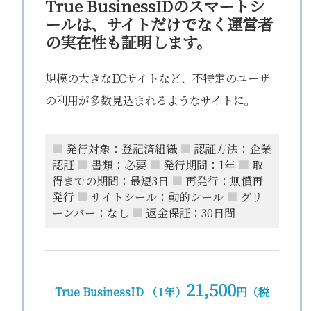
True BusinessIDのスマートシ
ールは、サイトだけでなく運営者
の実在性も証明します。
規模の大きなECサイトなど、不特定のユーザ
の利用が多数見込まれるようなサイトに。
■
発行対象：登記済組織
■
認証方法：企業
認証
■
書類：必要
■
発行期間：1年
■
取
得までの期間：最短3日
■
再発行：無償再
発行
■
サイトシール：動的シール
■
グリ
ーンバー：なし
■
返金保証：30日間
21,500
True BusinessID （1年）
円（税