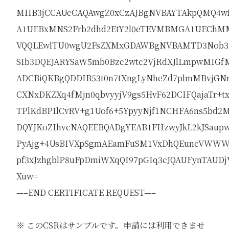
MIIB3jCCAUcCAQAwgZ0xCzAJBgNVBAYTAkpQMQ4
A1UEBxMNS2Frb2dhd2EtY2l0eTEVMBMGA1UEChM
VQQLEwlTU0wgU2FsZXMxGDAWBgNVBAMTD3Nob3
SIb3DQEJARYSaW5mb0Bzc2wtc2VjRdXJlLmpwMIG
ADCBiQKBgQDDIB53t0n7tXngLyNheZd7plmMBvjGNr
CXNxDKZXq4fMjn0qbvyyjV9gs5HvF62DCIFQajaTr+t
TPlKdBPIlCvRV+g1Uof6+5YpyyNjf1NCHFA6ns5bd
DQYJKoZIhvcNAQEEBQADgYEAB1FHzwyJkL2kJSau
PyAjg+4UsBIVXpSgmAEamFuSM1VxDhQEuncVWWW
pf3xJzhgblP8uFpDmiWXqQI97pGIq3cJQAUFynTAUDj
Xuw=
—–END CERTIFICATE REQUEST—–
※ このCSRはサンプルです。申請には利用できませ