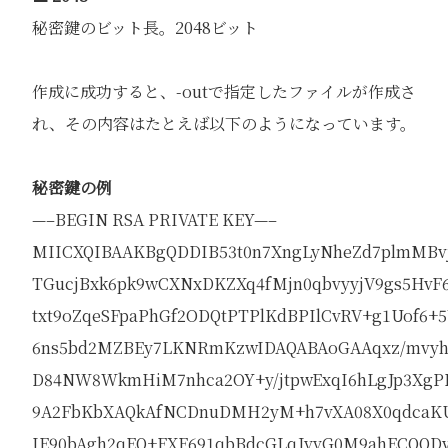
秘密鍵のビット長。2048ビット
作成に成功すると、-outで指定したファイルが作成さ
れ、その内容はたとえば以下のようになっています。
秘密鍵の例
—–BEGIN RSA PRIVATE KEY—–
MIICXQIBAAKBgQDDIB53t0n7XngLyNheZd7plmMBvj
TGucjBxk6pk9wCXNxDKZXq4fMjn0qbvyyjV9gs5HvF6
txt9oZqeSFpaPhGf2ODQtPTPlKdBPIlCvRV+g1Uof6+
6ns5bd2MZBEy7LKNRmKzwIDAQABAoGAAqxz/mvyh
D84NW8WkmHiM7nhca2OY+y/jtpwExqI6hLgJp3XgP
9A2FbKbXAQkAfNCDnuDMH2yM+h7vXA08X0qdcaKU
IE90bAgh2qEQ+FXF691qbBdcGLqJyyG0M9ahECQQD