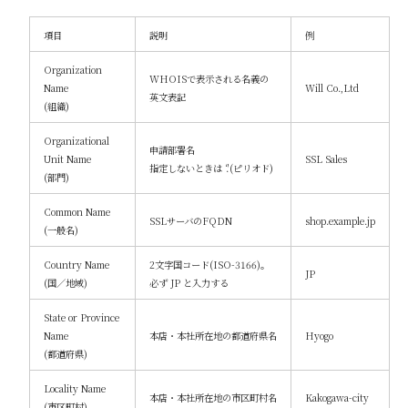
項目
説明
例
Organization
WHOISで表示される名義の
Name
Will Co.,Ltd
英文表記
(組織)
Organizational
申請部署名
Unit Name
SSL Sales
指定しないときは ‘.'(ピリオド)
(部門)
Common Name
SSLサーバのFQDN
shop.example.jp
(一般名)
Country Name
2文字国コード(ISO-3166)。
JP
(国／地域)
必ず JP と入力する
State or Province
Name
本店・本社所在地の都道府県名
Hyogo
(都道府県)
Locality Name
本店・本社所在地の市区町村名
Kakogawa-city
(市区町村)