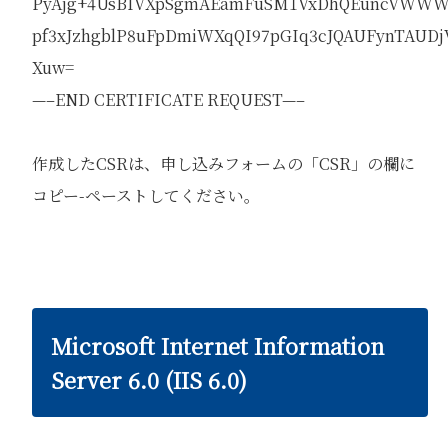
PyAjg+4UsBIVXpSgmAEamFuSM1VxDhQEuncVWWW
pf3xJzhgblP8uFpDmiWXqQI97pGIq3cJQAUFynTAUDj
Xuw=
—–END CERTIFICATE REQUEST—–
作成したCSRは、申し込みフォームの「CSR」の欄に
コピー-ペーストしてください。
Microsoft Internet Information
Server 6.0 (IIS 6.0)