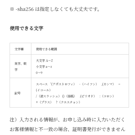
※ -sha256 は指定しなくても大丈夫です。
使用できる文字
文字種
使用できる範囲
大文字 A～Z
英字、数
小文字 a～z
字
0～9
スペース '(アポストロフィ） -（ハイフン） ,(カンマ） =
(イコール）
記号
/（逆スラッシュ） ()（括弧） .(ピリオド） :（コロン）
+（プラス） ?（クエスチョン）
注）入力される情報が、お申し込み時に入力いただく
お客様情報と不一致の場合、証明書発行ができません