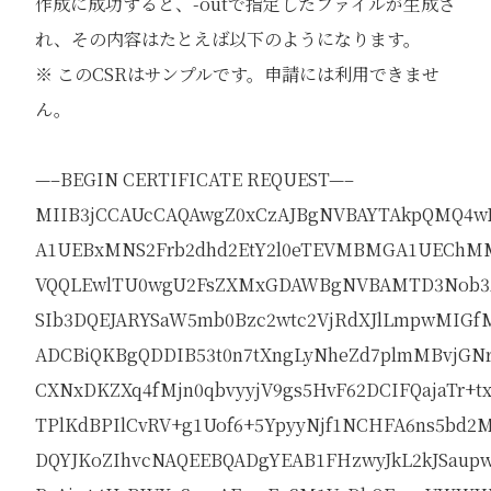
作成に成功すると、-outで指定したファイルが生成さ
れ、その内容はたとえば以下のようになります。
※ このCSRはサンプルです。申請には利用できませ
ん。
—–BEGIN CERTIFICATE REQUEST—–
MIIB3jCCAUcCAQAwgZ0xCzAJBgNVBAYTAkpQMQ4
A1UEBxMNS2Frb2dhd2EtY2l0eTEVMBMGA1UEChM
VQQLEwlTU0wgU2FsZXMxGDAWBgNVBAMTD3Nob3
SIb3DQEJARYSaW5mb0Bzc2wtc2VjRdXJlLmpwMIG
ADCBiQKBgQDDIB53t0n7tXngLyNheZd7plmMBvjGNr
CXNxDKZXq4fMjn0qbvyyjV9gs5HvF62DCIFQajaTr+t
TPlKdBPIlCvRV+g1Uof6+5YpyyNjf1NCHFA6ns5bd
DQYJKoZIhvcNAQEEBQADgYEAB1FHzwyJkL2kJSau