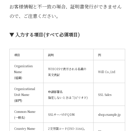
お客様情報と不一致の場合、証明書発行ができません
ので、ご注意ください。
▼ 入力する項目(すべて必須項目)
項目
説明
例
Organization
WHOISで表示される名義の
Name
Will Co.,Ltd
英文表記
(組織)
Organizational
申請部署名
Unit Name
SSL Sales
指定しないときは ‘.'(ピリオド)
(部門)
Common Name
SSLサーバのFQDN
shop.example.jp
(一般名)
Country Name
2文字国コード(ISO-3166)。