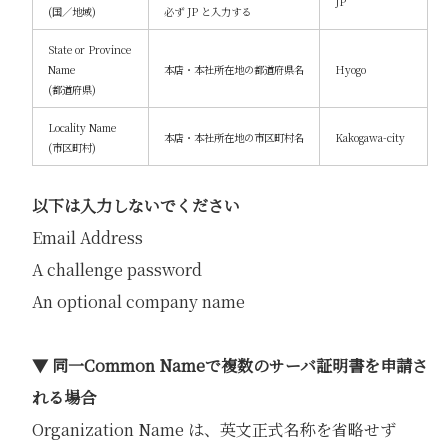
JP
(国／地域)
必ず JP と入力する
State or Province
Name
本店・本社所在地の都道府県名
Hyogo
(都道府県)
Locality Name
本店・本社所在地の市区町村名
Kakogawa-city
(市区町村)
以下は入力しないでください
Email Address
A challenge password
An optional company name
▼ 同一Common Nameで複数のサーバ証明書を申請さ
れる場合
Organization Name は、英文正式名称を省略せず