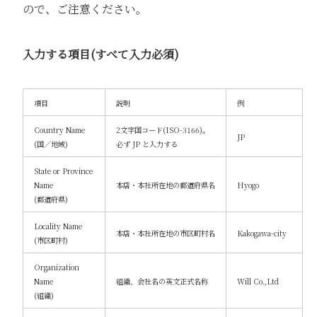
ので、ご注意ください。
入力する項目(すべて入力必須)
項目
説明
例
Country Name
2文字国コード(ISO-3166)。
JP
(国／地域)
必ず JP と入力する
State or Province
Name
本店・本社所在地の都道府県名
Hyogo
(都道府県)
Locality Name
本店・本社所在地の市区町村名
Kakogawa-city
(市区町村)
Organization
Name
組織、会社名の英文正式名称
Will Co.,Ltd
(組織)