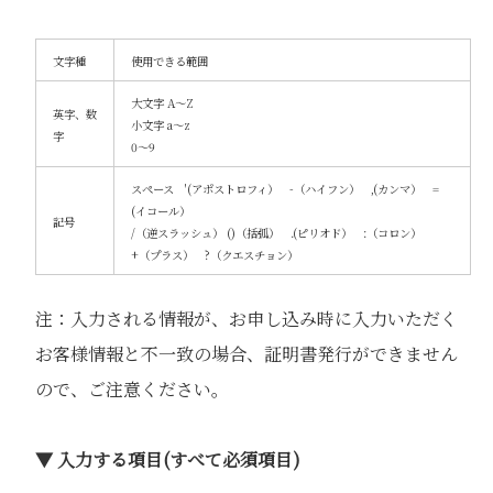
文字種
使用できる範囲
大文字 A～Z
英字、数
小文字 a～z
字
0～9
スペース '(アポストロフィ） -（ハイフン） ,(カンマ） =
(イコール）
記号
/（逆スラッシュ） ()（括弧） .(ピリオド） :（コロン）
+（プラス） ?（クエスチョン）
注：入力される情報が、お申し込み時に入力いただく
お客様情報と不一致の場合、証明書発行ができません
ので、ご注意ください。
▼ 入力する項目(すべて必須項目)