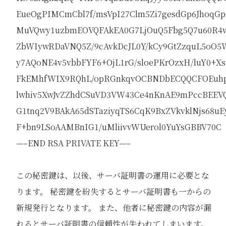
EueOgPIMCmCbl7f/msVpI27Clm5Zi7gesdGp6Jhoq
MuVQwy1uzbmEOVQFAkEA0G7LjOuQ5Fbg5Q7u60R4w
ZbWIywRDaVNQ5Z/9cAvkDcJL0Y/kCy9GtZzquL5oO5
y7AQoNE4v5vbbFYF6+OjL1rG/sloePKrOzxH/luY0+X
FkEMhfWIX9RQhL/opRGnkqvOCBNDbECQQCFOEuhp
lwhiv5XwJvZZhdCSuVD3VW43Ce4nKnAE9mPccBEEV
G1tnq2V9BAkA65dSTaziyqTS6CqK9BxZVkvklNjs68u
F+bn9LSoAAMBnIG1/uMliivvWUerol0YuYsGBBV70C
—–END RSA PRIVATE KEY—–
この秘密鍵は、以後、サーバ証明書の運用に必要とな
ります。 秘密鍵を紛失するとサーバ証明書も一からの
新規発行となります。 また、他者に秘密鍵の内容が漏
れるとサーバ証明書の信頼性が失われてしまいます。