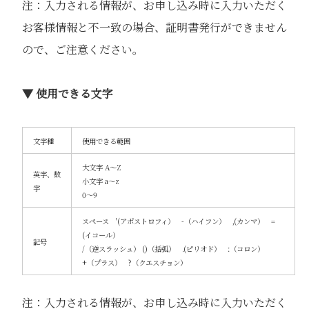
注：入力される情報が、お申し込み時に入力いただく
お客様情報と不一致の場合、証明書発行ができません
ので、ご注意ください。
▼ 使用できる文字
文字種
使用できる範囲
大文字 A～Z
英字、数
小文字 a～z
字
0～9
スペース '(アポストロフィ） -（ハイフン） ,(カンマ） =
(イコール）
記号
/（逆スラッシュ） ()（括弧） .(ピリオド） :（コロン）
+（プラス） ?（クエスチョン）
注：入力される情報が、お申し込み時に入力いただく