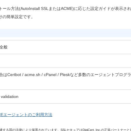
法(AutoInstall SSLまたはACME)に応じた設定ガイドが表示さ
けの簡単設定です。
er全般
の場合はCertbot / acme.sh / cPanel / Pleskなど多数のエージェントプログ
validation
MEエージェントのご利用方法
る国の法律により保護されています。SSLセキュアはDigiCert, Inc.の正規パートナー