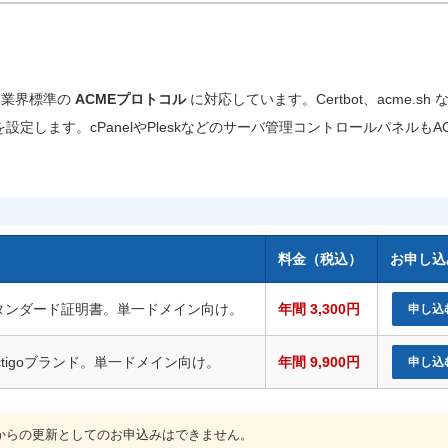
新は、業界標準の
ACMEプロトコル
に対応しています。Certbot、acme.sh 
定します。cPanelやPleskなどのサーバ管理コントロールパネルもA
料金（税込）
お申し込
タンダード証明書。単一ドメイン向け。
年間 3,300円
申し込
ctigoブランド。単一ドメイン向け。
年間 9,900円
申し込
からの更新としてのお申込みはできません。