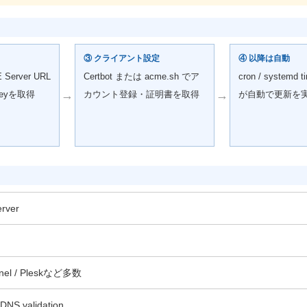
③ クライアント設定
④ 以降は自動
erver URL
Certbot または acme.sh でア
cron / systemd t
→
→
 Keyを取得
カウント登録・証明書を取得
が自動で更新を
rver
Panel / Pleskなど多数
DNS validation