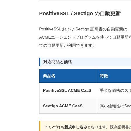
PositiveSSL / Sectigo の自動更新
PositiveSSL および Sectigo 証明書の自動更
ACMEエージェントプログラムを使って自動更新を設
での自動更新が利用できます。
対応商品と価格
商品名
特徴
PositiveSSL ACME CaaS
手頃な価格のス
Sectigo ACME CaaS
高い信頼性のSe
⚠ いずれも
新規申し込み
となります。既存証明書