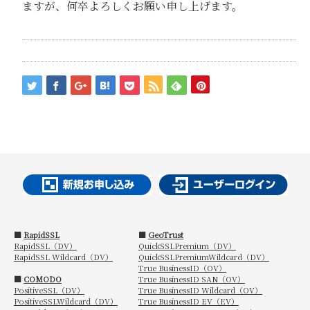
ますが、何卒よろしくお願い申し上げます。
■
RapidSSL
■
GeoTrust
RapidSSL（DV）
QuickSSLPremium（DV）
RapidSSL Wildcard（DV）
QuickSSLPremiumWildcard（DV）
True BusinessID（OV）
■
COMODO
True BusinessID SAN（OV）
PositiveSSL（DV）
True BusinessID Wildcard（OV）
PositiveSSLWildcard（DV）
True BusinessID EV（EV）