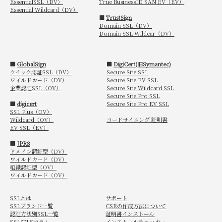
EssentialSSL（DV）
True BusinessID SAN EV（EV）
Essential Wildcard（DV）
■
TrustSign
Domain SSL（DV）
Domain SSL Wildcar（DV）
■
GlobalSign
■
DigiCert(旧Symantec)
クイック認証SSL（DV）
Secure Site SSL
ワイルドカード（DV）
Secure Site EV SSL
企業認証SSL（OV）
Secure Site Wildcard SSL
Secure Site Pro SSL
■
digicert
Secure Site Pro EV SSL
SSL Plus（OV）
Wildcard（OV）
コードサイニング 証明書
EV SSL（EV）
■
JPRS
ドメイン認証型（DV）
ワイルドカード（DV）
組織認証型（OV）
ワイルドカード（OV）
SSLとは
サポート
SSLブランド一覧
CSRの作成方法について
認証方法別SSL一覧
証明書インストール
SSL/TLSコラム
インストールチェッカー