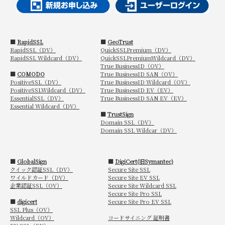
■
RapidSSL
■
GeoTrust
RapidSSL（DV）
QuickSSLPremium（DV）
RapidSSL Wildcard（DV）
QuickSSLPremiumWildcard（DV）
True BusinessID（OV）
■
COMODO
True BusinessID SAN（OV）
PositiveSSL（DV）
True BusinessID Wildcard（OV）
PositiveSSLWildcard（DV）
True BusinessID EV（EV）
EssentialSSL（DV）
True BusinessID SAN EV（EV）
Essential Wildcard（DV）
■
TrustSign
Domain SSL（DV）
Domain SSL Wildcar（DV）
■
GlobalSign
■
DigiCert(旧Symantec)
クイック認証SSL（DV）
Secure Site SSL
ワイルドカード（DV）
Secure Site EV SSL
企業認証SSL（OV）
Secure Site Wildcard SSL
Secure Site Pro SSL
■
digicert
Secure Site Pro EV SSL
SSL Plus（OV）
Wildcard（OV）
コードサイニング 証明書