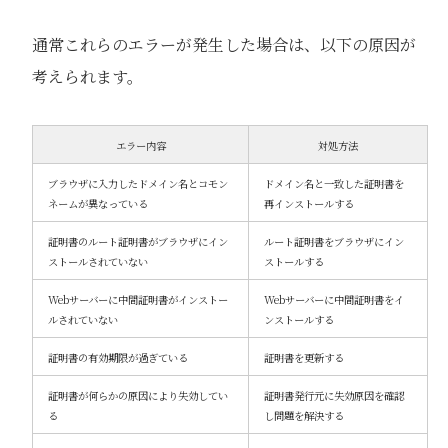
通常これらのエラーが発生した場合は、以下の原因が
考えられます。
エラー内容
対処方法
ブラウザに入力したドメイン名とコモン
ドメイン名と一致した証明書を
ネームが異なっている
再インストールする
証明書のルート証明書がブラウザにイン
ルート証明書をブラウザにイン
ストールされていない
ストールする
Webサーバーに中間証明書がインストー
Webサーバーに中間証明書をイ
ルされていない
ンストールする
証明書の有効期限が過ぎている
証明書を更新する
証明書が何らかの原因により失効してい
証明書発行元に失効原因を確認
る
し問題を解決する