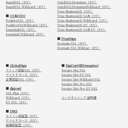
RapidSSL（DV）
QuickSSLPremium（DV）
RapidSSL Wildcard（DV）
QuickSSLPremiumWildcard（DV）
True BusinessID（OV）
■
COMODO
True BusinessID SAN（OV）
PositiveSSL（DV）
True BusinessID Wildcard（OV）
PositiveSSLWildcard（DV）
True BusinessID EV（EV）
EssentialSSL（DV）
True BusinessID SAN EV（EV）
Essential Wildcard（DV）
■
TrustSign
Domain SSL（DV）
Domain SSL Wildcar（DV）
■
GlobalSign
■
DigiCert(旧Symantec)
クイック認証SSL（DV）
Secure Site SSL
ワイルドカード（DV）
Secure Site EV SSL
企業認証SSL（OV）
Secure Site Wildcard SSL
Secure Site Pro SSL
■
digicert
Secure Site Pro EV SSL
SSL Plus（OV）
Wildcard（OV）
コードサイニング 証明書
EV SSL（EV）
■
JPRS
ドメイン認証型（DV）
ワイルドカード（DV）
組織認証型（OV）