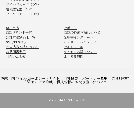
ワイルドカード（DV）
組織認証型（OV）
ワイルドカード（OV）
SSLとは
サポート
SSLブランド一覧
CSRの作成方法について
認証方法別SSL一覧
証明書インストール
SSL/TLSコラム
インストールチェッカー
お申込み方法について
サイトシール
お見積書発行
ライセンス数について
お問い合わせ
よくある質問
株式会社ウイル コーポレートサイト
会社概要
パートナー募集
ご利用規約
SSLサービス約款
個人情報のお取り扱いについて
Copyright ©
SSLセキュア