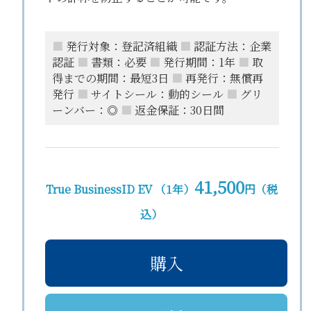
■
発行対象：登記済組織
■
認証方法：企業
認証
■
書類：必要
■
発行期間：1年
■
取
得までの期間：最短3日
■
再発行：無償再
発行
■
サイトシール：動的シール
■
グリ
ーンバー：◎
■
返金保証：30日間
41,500
True BusinessID EV （1年）
円（税
込）
購入