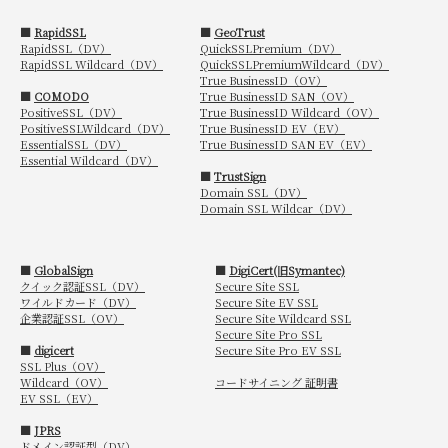
■
RapidSSL
■
GeoTrust
RapidSSL（DV）
QuickSSLPremium（DV）
RapidSSL Wildcard（DV）
QuickSSLPremiumWildcard（DV）
True BusinessID（OV）
■
COMODO
True BusinessID SAN（OV）
PositiveSSL（DV）
True BusinessID Wildcard（OV）
PositiveSSLWildcard（DV）
True BusinessID EV（EV）
EssentialSSL（DV）
True BusinessID SAN EV（EV）
Essential Wildcard（DV）
■
TrustSign
Domain SSL（DV）
Domain SSL Wildcar（DV）
■
GlobalSign
■
DigiCert(旧Symantec)
クイック認証SSL（DV）
Secure Site SSL
ワイルドカード（DV）
Secure Site EV SSL
企業認証SSL（OV）
Secure Site Wildcard SSL
Secure Site Pro SSL
■
digicert
Secure Site Pro EV SSL
SSL Plus（OV）
Wildcard（OV）
コードサイニング 証明書
EV SSL（EV）
■
JPRS
ドメイン認証型（DV）