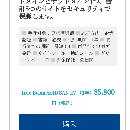
ドメインとサブドメイン4つ、合
計5つのサイトをセキュリティで
保護します。
■
発行対象：登記済組織
■
認証方法：企業
認証
■
書類：必要
■
発行期間：1年
■
取
得までの期間：最短3日
■
再発行：無償再
発行
■
サイトシール：動的シール
■
グリ
ーンバー：◎
■
返金保証：30日間
85,800
True BusinessID SAN EV （1年）
円（税込）
購入