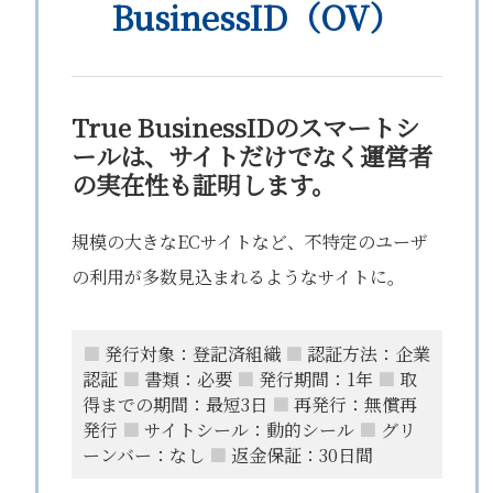
BusinessID（OV）
True BusinessIDのスマートシ
ールは、サイトだけでなく運営者
の実在性も証明します。
規模の大きなECサイトなど、不特定のユーザ
の利用が多数見込まれるようなサイトに。
■
発行対象：登記済組織
■
認証方法：企業
認証
■
書類：必要
■
発行期間：1年
■
取
得までの期間：最短3日
■
再発行：無償再
発行
■
サイトシール：動的シール
■
グリ
ーンバー：なし
■
返金保証：30日間