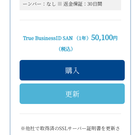
ーンバー：なし
■
返金保証：30日間
50,100
True BusinessID SAN （1年）
円
（税込）
購入
更新
※他社で取得済のSSLサーバー証明書を更新さ