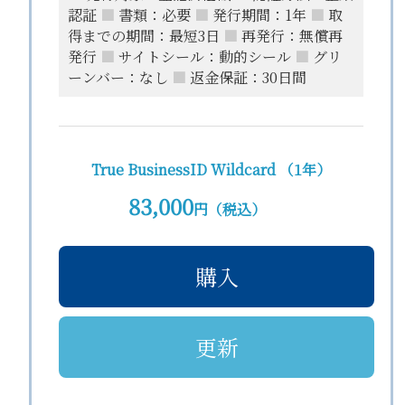
認証
■
書類：必要
■
発行期間：1年
■
取
得までの期間：最短3日
■
再発行：無償再
発行
■
サイトシール：動的シール
■
グリ
ーンバー：なし
■
返金保証：30日間
True BusinessID Wildcard （1年）
83,000
円（税込）
購入
更新