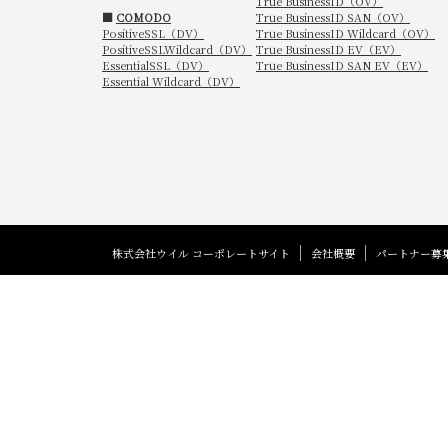
True BusinessID（OV）
■
COMODO
True BusinessID SAN（OV）
PositiveSSL（DV）
True BusinessID Wildcard（OV）
PositiveSSLWildcard（DV）
True BusinessID EV（EV）
EssentialSSL（DV）
True BusinessID SAN EV（EV）
Essential Wildcard（DV）
株式会社ウイル コーポレートサイト
会社概要
パートナー募