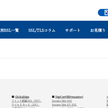
別SSL一覧
SSL/TLSコラム
サポート
お見積り
■
GlobalSign
■
DigiCert(旧Symantec)
クイック認証SSL（DV）
Secure Site SSL
ワイルドカード（DV）
Secure Site EV SSL