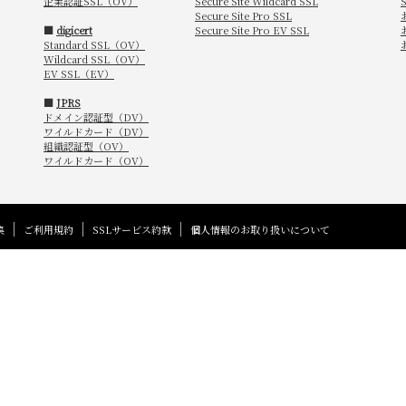
企業認証SSL（OV）
Secure Site Wildcard SSL
Secure Site Pro SSL
■
digicert
Secure Site Pro EV SSL
Standard SSL（OV）
Wildcard SSL（OV）
EV SSL（EV）
■
JPRS
ドメイン認証型（DV）
ワイルドカード（DV）
組織認証型（OV）
ワイルドカード（OV）
集
ご利用規約
SSLサービス約款
個人情報のお取り扱いについて